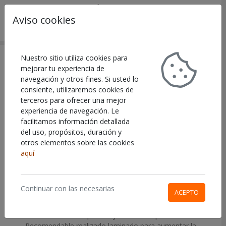
Aviso cookies
Buscar
Carr
VINILOS IMPRESOS
Nuestro sitio utiliza cookies para
mejorar tu experiencia de
navegación y otros fines. Si usted lo
Referencia:
SYG47S
consiente, utilizaremos cookies de
Vinilo monomérico
terceros para ofrecer una mejor
experiencia de navegación. Le
El vinilo más utilizado, perfecto para todo tipo de
facilitamos información detallada
aplicaciones sobre superficies lisas, tanto en interiores
del uso, propósitos, duración y
como en exteriores, con una duración media.Trasera
otros elementos sobre las cookies
color gris, ideal para cubrir totalmente la superficie y
aquí
evitar transparencias.
Vinilo polimérico
Continuar con las necesarias
ACEPTO
Ideal para aplicaciones exteriores, proporcionando una
durabilidad superior. Trasera color gris, ideal para cubrir
totalmente la superficie y evitar transparencias.
Recomendable realizarlo laminado para aumentar la