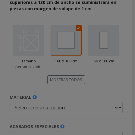
superiores a 130 cm de ancho se suministrará en
cada
piezas con margen de solape de 1 cm.
característica
haga
click
sobre
el
símbolo
.
También
puede
Tamaño
100 x 100 cm
50 x 100 cm
10
mostrar
personalizado
toda
la
MOSTRAR TODOS
información
.
MATERIAL
ACABADOS ESPECIALES