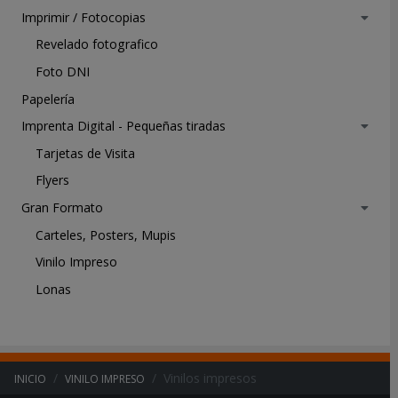
a
Imprimir / Fotocopias
i
m
Revelado fotografico
p
Foto DNI
r
e
Papelería
s
Imprenta Digital - Pequeñas tiradas
a
d
Tarjetas de Visita
e
Flyers
5
0
Gran Formato
0
Carteles, Posters, Mupis
g
Vinilo Impreso
r
s
Lonas
d
e
P
V
C
Vinilos impresos
INICIO
VINILO IMPRESO
.