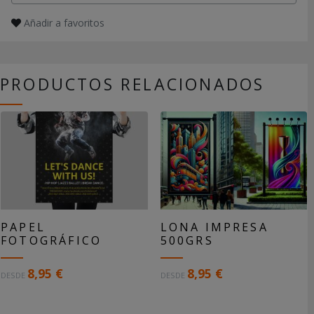
Añadir a favoritos
PRODUCTOS RELACIONADOS
PAPEL
LONA IMPRESA
FOTOGRÁFICO
500GRS
L
8,95 €
8,95 €
DESDE
DESDE
o
n