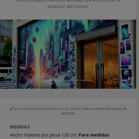
duración del mismo.
Previous
Next
Este producto será creado con tu diseño.
Instrucciones de subida de
archivos
Para
saber
MEDIDAS
más
Ancho máximo por pieza 130 cm.
Para medidas
sobre