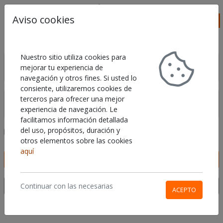
Aviso cookies
Buscar
Ca
Nuestro sitio utiliza cookies para
Usuario
mejorar tu experiencia de
navegación y otros fines. Si usted lo
consiente, utilizaremos cookies de
terceros para ofrecer una mejor
Contraseña
experiencia de navegación. Le
facilitamos información detallada
del uso, propósitos, duración y
Recordarme la próxima vez
otros elementos sobre las cookies
aquí
INICIAR SESIÓN
Continuar con las necesarias
¿PROBLEMAS CON EL INICIO DE SESIÓN?
ACEPTO
¿No tienes cuenta?
Crea una aquí