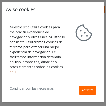
Aviso cookies
Buscar
Ca
FLYERS
Nuestro sitio utiliza cookies para
mejorar tu experiencia de
navegación y otros fines. Si usted lo
Mostrando
1-1
de
1
elemento.
ORDENAR POR
consiente, utilizaremos cookies de
terceros para ofrecer una mejor
experiencia de navegación. Le
facilitamos información detallada
del uso, propósitos, duración y
otros elementos sobre las cookies
aquí
FLYERS
Continuar con las necesarias
ACEPTO
U
16,94 €
DESDE
n
a