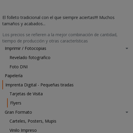
v
e
z
El folleto tradicional con el que siempre aciertas!!!! Muchos
r
tamaños y acabados...
e
Los precios se refieren a la mejor combinación de cantidad,
a
tiempo de producción y otras características
l
i
Imprimir / Fotocopias
z
Revelado fotografico
a
d
Foto DNI
o
Papelería
p
Imprenta Digital - Pequeñas tiradas
e
d
Tarjetas de Visita
i
Flyers
d
o
Gran Formato
,
Carteles, Posters, Mupis
e
n
Vinilo Impreso