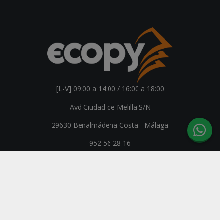
[L-V] 09:00 a 14:00 / 16:00 a 18:00
Avd Ciudad de Melilla S/N
29630 Benalmádena Costa - Málaga
952 56 28 16
ecopy@ecopy.es
© 2026 | Ecopy