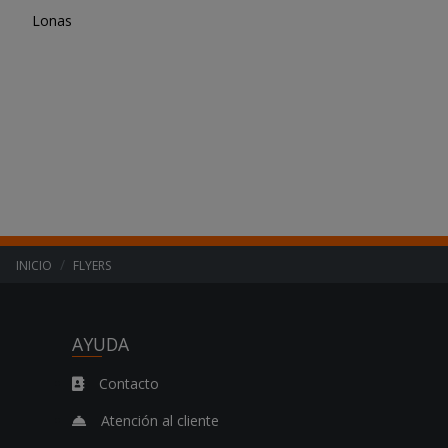
"
Lonas
.
.
.
INICIO
FLYERS
AYUDA
Contacto
Atención al cliente