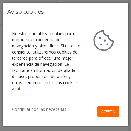
Aviso cookies
Buscar
Carr
FOTO DNI
Nuestro sitio utiliza cookies para
mejorar tu experiencia de
navegación y otros fines. Si usted lo
Referencia:
LTSAFA51R
consiente, utilizaremos cookies de
Tu foto para documentos oficiales/colegio/universidad.
terceros para ofrecer una mejor
experiencia de navegación. Le
De tamaño 32x26 mm.
facilitamos información detallada
del uso, propósitos, duración y
12 fotos sobre papel de 10x15 cm (sin recortar)
otros elementos sobre las cookies
A tener en cuenta que debe venir con fondo blanco,
aquí
nosotros
NO
tocamos nada de la imagen. Excepto
encuadre y tamaño.
Continuar con las necesarias
Impresión alta calidad sobre papel fotográfico
ACEPTO
brillo.