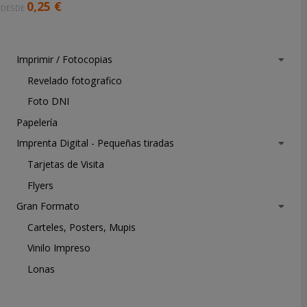
U
0,25 €
DESDE
i
t
n
r
i
a
t
r
v
u
Imprimir / Fotocopias
e
s
t
z
Revelado fotografico
a
u
r
r
s
Foto DNI
e
c
.
a
Papelería
h
.
l
Imprenta Digital - Pequeñas tiradas
i
.
i
v
z
Tarjetas de Visita
o
a
Flyers
s
d
.
o
Gran Formato
.
e
Carteles, Posters, Mupis
.
l
Vinilo Impreso
p
e
Lonas
d
i
d