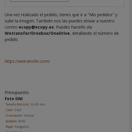
Una vez realizado el pedido, tienes que ir a "Mis pedidos" y
subir la imagen. También nos las puedes enviar a nuestro
correo
ecopy@ecopy.es
. Puedes hacerlo vía
Wetransfer/Droxbox/OneDrive
, detallando el número de
pedido.
https://wetransfer.com/
Presupuesto
Foto DNI
Tamaño foto (cm):
32x26 mm
Color:
Color
Orientación:
Vertical
Acabado:
Brillo
Papel:
Fotográfico