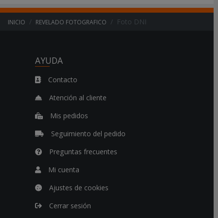
o
,
Foto DNI
INICIO
REVELADO FOTOGRAFICO
t
.
.
AYUDA
.
Contacto
Atención al cliente
Mis pedidos
Seguimiento del pedido
Preguntas frecuentes
Mi cuenta
Ajustes de cookies
Cerrar sesión