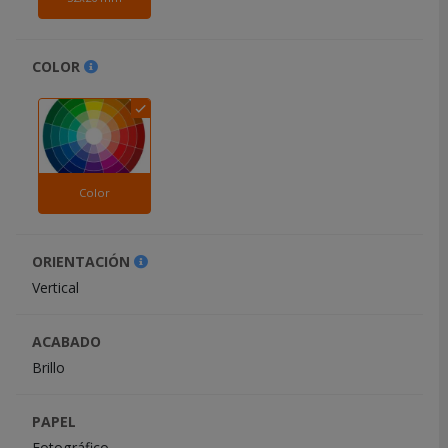
el
símbolo
COLOR
.
También
puede
mostrar
toda
la
información
.
Color
ORIENTACIÓN
Vertical
ACABADO
Brillo
PAPEL
Fotográfico